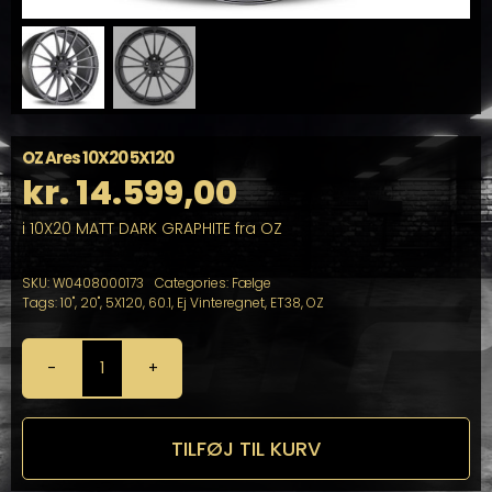
OZ Ares 10X20 5X120
kr.
14.599,00
i 10X20 MATT DARK GRAPHITE fra OZ
SKU:
W0408000173
Categories:
Fælge
Tags:
10"
,
20"
,
5X120
,
60.1
,
Ej Vinteregnet
,
ET38
,
OZ
OZ
Ares
10X20
5X120
TILFØJ TIL KURV
antal