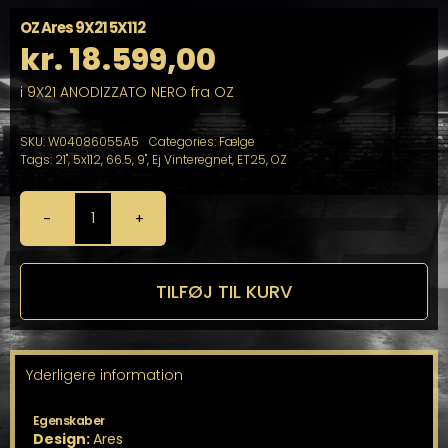
OZ Ares 9X21 5X112
kr.
18.599,00
i 9X21 ANODIZZATO NERO fra OZ
SKU:
W04086055A5
Categories:
Fælge
Tags:
21"
,
5x112
,
66.5
,
9"
,
Ej Vinteregnet
,
ET25
,
OZ
OZ
Ares
9X21
5X112
TILFØJ TIL KURV
antal
Yderligere information
Egenskaber
Design:
Ares