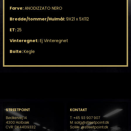
Farve:
ANODIZZATO NERO
Bredde/tommer/Hulmål:
9X21 x 5X112
ET:
25
Vinteregnet:
Ej Vinteregnet
Bolte:
Kegle
STREETPOINT
KONTAKT
Bødkervej 14
T: +45 93 907 907
4300 Holbæk
M: salg@streetpoint.dk
CVR: DK44139332
SoMe:
@streetpoint.dk