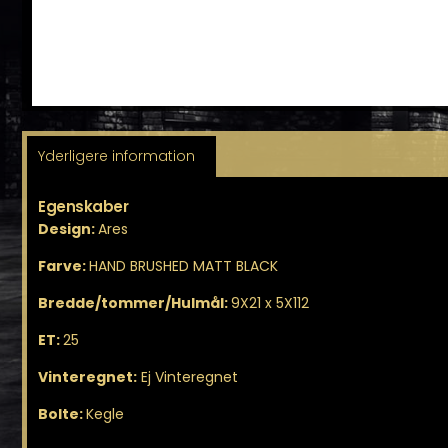
Yderligere information
Egenskaber
Design:
Ares
Farve:
HAND BRUSHED MATT BLACK
Bredde/tommer/Hulmål:
9X21 x 5X112
ET:
25
Vinteregnet:
Ej Vinteregnet
Bolte:
Kegle