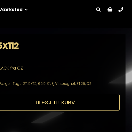
Værksted
5X112
LACK fra OZ
Fælge
Tags:
21"
,
5x112
,
66.5
,
9"
,
Ej Vinteregnet
,
ET25
,
OZ
TILFØJ TIL KURV