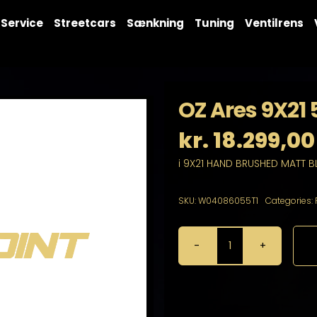
Service
Streetcars
Sænkning
Tuning
Ventilrens
OZ Ares 9X21 
kr.
18.299,00
i 9X21 HAND BRUSHED MATT B
SKU:
W04086055T1
Categories:
OZ
Ares
9X21
5X112
antal