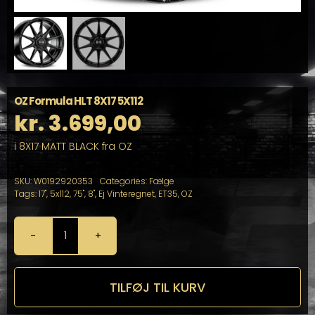
OZ Formula HLT 8X17 5X112
kr.
3.699,00
i 8X17 MATT BLACK fra OZ
SKU:
W0192920353
Categories:
Fælge
Tags:
17"
,
5x112
,
75"
,
8"
,
Ej Vinteregnet
,
ET35
,
OZ
OZ
Formula
HLT
8X17
TILFØJ TIL KURV
5X112
antal