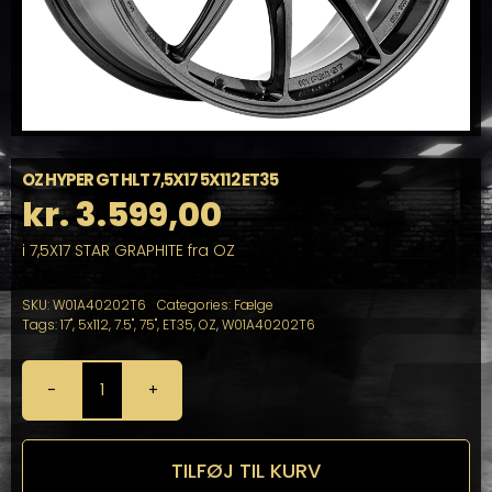
OZ HYPER GT HLT 7,5X17 5X112 ET35
kr.
3.599,00
i 7,5X17 STAR GRAPHITE fra OZ
SKU:
W01A40202T6
Categories:
Fælge
Tags:
17"
,
5x112
,
7.5"
,
75"
,
ET35
,
OZ
,
W01A40202T6
OZ
HYPER
GT
HLT
TILFØJ TIL KURV
7,5X17