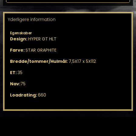
5X112
ET35
antal
Yderligere information
Egenskaber
Design:
HYPER GT HLT
Farve:
STAR GRAPHITE
Bredde/tommer/Hulmål:
7,5X17 x 5X112
ET:
35
Nav:
75
Loadrating:
660