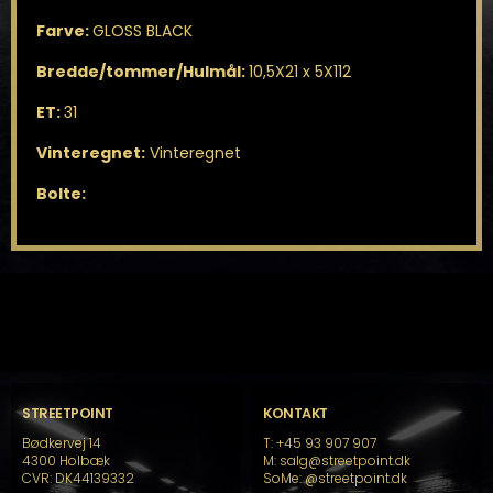
Farve:
GLOSS BLACK
Bredde/tommer/Hulmål:
10,5X21 x 5X112
ET:
31
Vinteregnet:
Vinteregnet
Bolte:
STREETPOINT
KONTAKT
Bødkervej 14
T: +45 93 907 907
4300 Holbæk
M: salg@streetpoint.dk
CVR: DK44139332
SoMe:
@streetpoint.dk