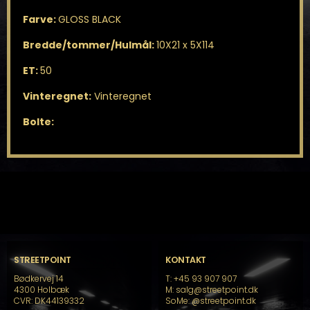
Farve:
GLOSS BLACK
Bredde/tommer/Hulmål:
10X21 x 5X114
ET:
50
Vinteregnet:
Vinteregnet
Bolte:
STREETPOINT
KONTAKT
Bødkervej 14
T: +45 93 907 907
4300 Holbæk
M: salg@streetpoint.dk
CVR: DK44139332
SoMe:
@streetpoint.dk