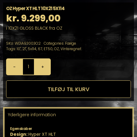
OZ Hyper XT HLT 10X21 5X114
kr.
9.299,00
i 10X21 GLOSS BLACK fra OZ
SKU:
W01A93003O2
Categories:
Fælge
Tags:
10"
,
21"
,
5x114
,
67
,
ET50
,
OZ
,
Vinteregnet
OZ
Hyper
XT
HLT
TILFØJ TIL KURV
10X21
5X114
antal
Yderligere information
Egenskaber
Design:
Hyper XT HLT