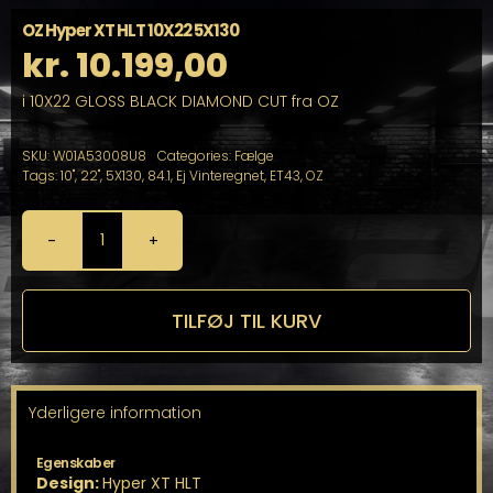
OZ Hyper XT HLT 10X22 5X130
kr.
10.199,00
i 10X22 GLOSS BLACK DIAMOND CUT fra OZ
SKU:
W01A53008U8
Categories:
Fælge
Tags:
10"
,
22"
,
5X130
,
84.1
,
Ej Vinteregnet
,
ET43
,
OZ
OZ
Hyper
XT
HLT
TILFØJ TIL KURV
10X22
5X130
antal
Yderligere information
Egenskaber
Design:
Hyper XT HLT