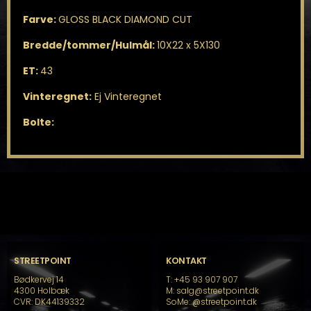
Farve:
GLOSS BLACK DIAMOND CUT
Bredde/tommer/Hulmål:
10X22 x 5X130
ET:
43
Vinteregnet:
Ej Vinteregnet
Bolte:
STREETPOINT
KONTAKT
Bødkervej 14
T: +45 93 907 907
4300 Holbæk
M: salg@streetpoint.dk
CVR: DK44139332
SoMe:
@streetpoint.dk