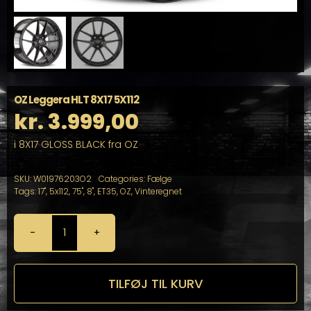
OZ Leggera HLT 8X17 5X112
kr.
3.999,00
i 8X17 GLOSS BLACK fra OZ
SKU:
W01976203O2
Categories:
Fælge
Tags:
17"
,
5x112
,
75"
,
8"
,
ET35
,
OZ
,
Vinteregnet
OZ
Leggera
HLT
8X17
TILFØJ TIL KURV
5X112
antal