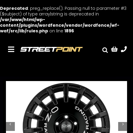
Deprecated
: preg_replace(): Passing null to parameter #3
($subject) of type array|string is deprecated in
/var/www/html/wp-
content/plugins/wordfence/vendor/wordfence/wf-
waf/src/lib/rules.php
on line
1896
Skip
to
content
Toggle
Fælge
Navigation
Service
Streetcars
Sænkning
Tuning
Ventilrens
Værksted