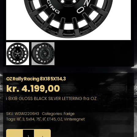
OZ Rally Racing 8X18 5X114,3
kr.
4.199,00
i 8X18 GLOSS BLACK SILVER LETTERING fra OZ
SKU:
W01A12206H3
Categories:
Fælge
Tags:
18"
,
3
,
5x114
,
75"
,
8"
,
ET45
,
OZ
,
Vinteregnet