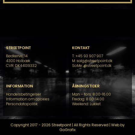
STREETPOINT
KONTAKT
Bødkervej 14
T: +45 93 907 907
4300 Holbæk
M: salg@streetpoint.dk
CVR: DK44139332
SoMe:
@streetpoint.dk
INFORMATION
ÅBNINGSTIDER
Handelsbetingelser
Man – tors: 8.00-16.00
Information om cookies
Fredag: 8.00-14.00
Persondatapolitik
Weekend: Lukket
Copyright 2017 - 2026 Streetpoint | All Rights Reserved | Web by
GoGrafix