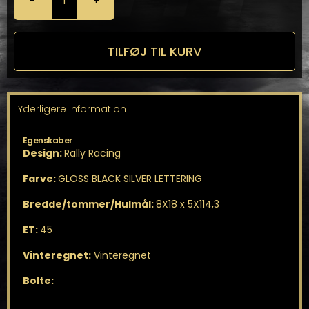
OZ
Rally
Racing
8X18
TILFØJ TIL KURV
5X114,3
antal
Yderligere information
Egenskaber
Design:
Rally Racing
Farve:
GLOSS BLACK SILVER LETTERING
Bredde/tommer/Hulmål:
8X18 x 5X114,3
ET:
45
Vinteregnet:
Vinteregnet
Bolte: