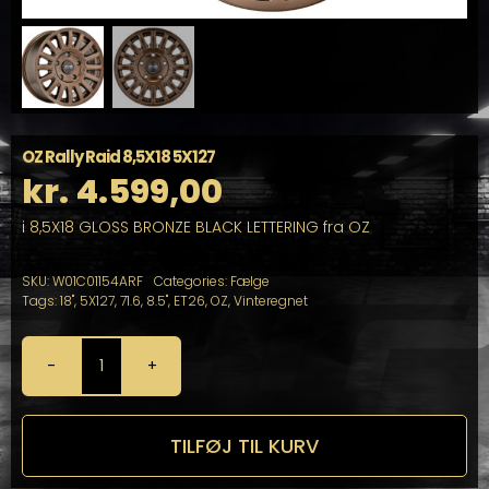
OZ Rally Raid 8,5X18 5X127
kr.
4.599,00
i 8,5X18 GLOSS BRONZE BLACK LETTERING fra OZ
SKU:
W01C01154ARF
Categories:
Fælge
Tags:
18"
,
5X127
,
71.6
,
8.5"
,
ET26
,
OZ
,
Vinteregnet
OZ
Rally
Raid
8,5X18
TILFØJ TIL KURV
5X127
antal