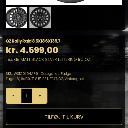
OZ Rally Raid 8,5X18 6X139,7
kr.
4.599,00
i 8,5X18 MATT BLACK SILVER LETTERING fra OZ
SKU:
W01C01104AR9
Categories:
Fælge
Tags:
18"
,
6x139
,
7"
,
8.5"
,
93.1
,
ET47
,
OZ
,
Vinteregnet
OZ
Rally
Raid
8,5X18
TILFØJ TIL KURV
6X139,7
antal