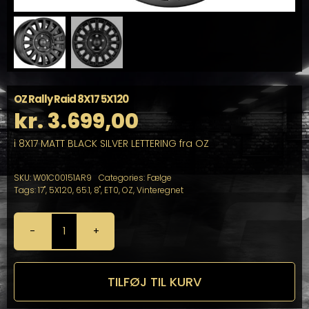
OZ Rally Raid 8X17 5X120
kr.
3.699,00
i 8X17 MATT BLACK SILVER LETTERING fra OZ
SKU:
W01C00151AR9
Categories:
Fælge
Tags:
17"
,
5X120
,
65.1
,
8"
,
ET0
,
OZ
,
Vinteregnet
OZ
Rally
Raid
8X17
TILFØJ TIL KURV
5X120
antal