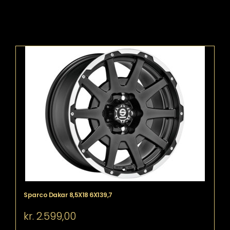
Sparco Dakar 8,5X18 6X139,7
kr.
2.599,00