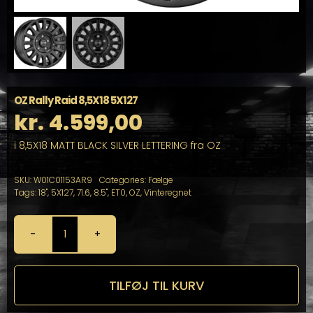
OZ Rally Raid 8,5X18 5X127
kr.
4.599,00
i 8,5X18 MATT BLACK SILVER LETTERING fra OZ
SKU:
W01C01153AR9
Categories:
Fælge
Tags:
18"
,
5X127
,
71.6
,
8.5"
,
ET0
,
OZ
,
Vinteregnet
OZ
Rally
Raid
8,5X18
TILFØJ TIL KURV
5X127
antal