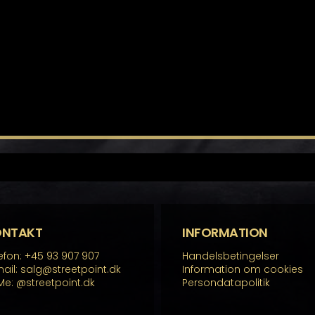
ONTAKT
INFORMATION
efon: +45 93 907 907
Handelsbetingelser
ail: salg@streetpoint.dk
Information om cookies
Me:
@streetpoint.dk
Persondatapolitik