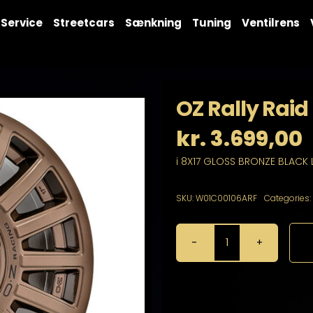
Service
Streetcars
Sænkning
Tuning
Ventilrens
OZ Rally Raid
kr.
3.699,00
i 8X17 GLOSS BRONZE BLACK 
SKU:
W01C00106ARF
Categories:
OZ
Rally
Raid
8X17
6X139,7