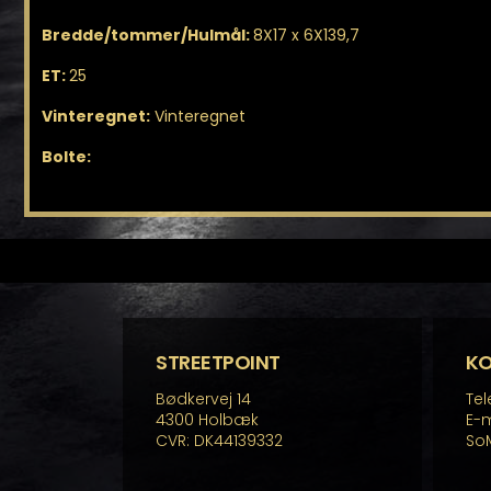
Bredde/tommer/Hulmål:
8X17 x 6X139,7
ET:
25
Vinteregnet:
Vinteregnet
Bolte:
STREETPOINT
K
Bødkervej 14
Tel
4300 Holbæk
E-m
CVR: DK44139332
So