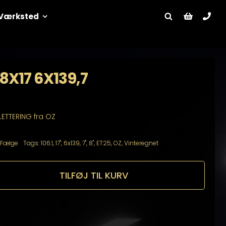
Værksted
 8X17 6X139,7
LETTERING fra OZ
Fælge
Tags:
106.1
,
17"
,
6x139
,
7"
,
8"
,
ET25
,
OZ
,
Vinteregnet
TILFØJ TIL KURV