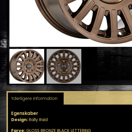
Yderligere information
Egenskaber
Design:
Rally Raid
Farve:
GLOSS BRONZE BLACK LETTERING