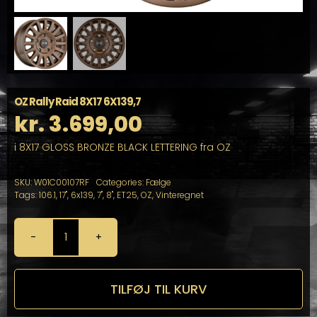
OZ Rally Raid 8X17 6X139,7
kr.
3.699,00
i 8X17 GLOSS BRONZE BLACK LETTERING fra OZ
SKU:
W01C00107RF
Categories:
Fælge
Tags:
106.1
,
17"
,
6x139
,
7"
,
8"
,
ET25
,
OZ
,
Vinteregnet
OZ
Rally
Raid
8X17
TILFØJ TIL KURV
6X139,7
antal