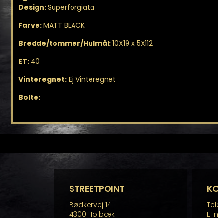
Design:
Superforgiata
Farve:
MATT BLACK
Bredde/tommer/Hulmål:
10X19 x 5X112
ET:
40
Vinteregnet:
Ej Vinteregnet
Bolte:
STREETPOINT
K
Bødkervej 14
Tel
4300 Holbæk
E-m