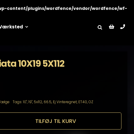
wp-content/plugins/wordfence/vendor/wordfence/wf-
Værksted
ata 10X19 5X112
Fælge
Tags:
10"
,
19"
,
5x112
,
66.5
,
Ej Vinteregnet
,
ET40
,
OZ
TILFØJ TIL KURV