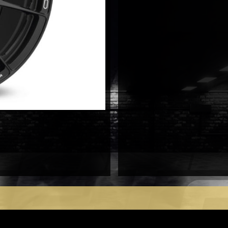
10X19
5X112
antal