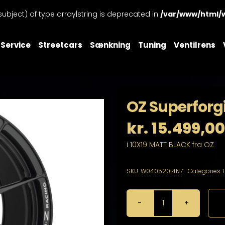
subject) of type array|string is deprecated in
/var/www/html/
Service
Streetcars
Sænkning
Tuning
Ventilrens
OZ Superforgi
kr.
15.499,00
i 10X19 MATT BLACK fra OZ
SKU:
W04052014N7
Categories:
OZ
Superforgiata