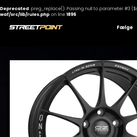
Deprecated
: preg_replace(): Passing null to parameter #3 ($
waf/src/lib/rules.php
on line
1896
Skip
to
Fælge
content