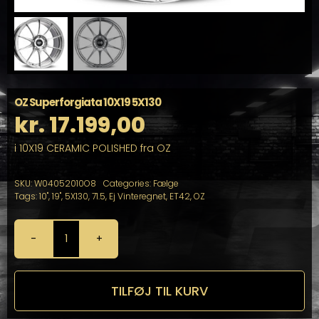
OZ Superforgiata 10X19 5X130
kr.
17.199,00
i 10X19 CERAMIC POLISHED fra OZ
SKU:
W04052010O8
Categories:
Fælge
Tags:
10"
,
19"
,
5X130
,
71.5
,
Ej Vinteregnet
,
ET42
,
OZ
OZ
Superforgiata
10X19
5X130
TILFØJ TIL KURV
antal