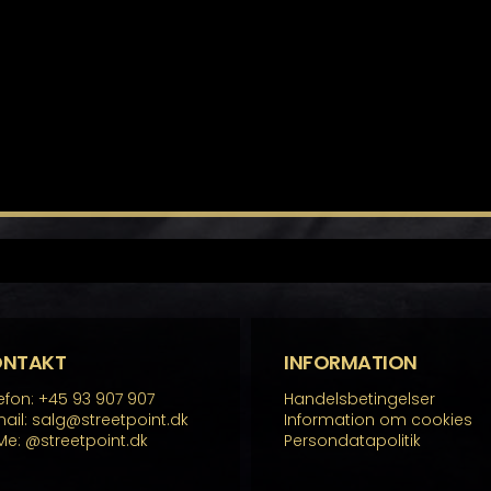
ONTAKT
INFORMATION
efon: +45 93 907 907
Handelsbetingelser
ail: salg@streetpoint.dk
Information om cookies
Me:
@streetpoint.dk
Persondatapolitik