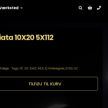
Værksted
ata 10X20 5X112
:
Fælge
Tags:
10"
,
20"
,
5x112
,
66.5
,
Ej Vinteregnet
,
ET40
,
OZ
TILFØJ TIL KURV