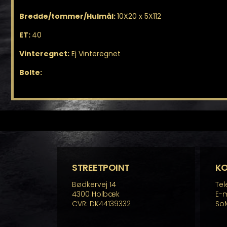
Bredde/tommer/Hulmål:
10X20 x 5X112
ET:
40
Vinteregnet:
Ej Vinteregnet
Bolte:
STREETPOINT
K
Bødkervej 14
Tel
4300 Holbæk
E-m
CVR: DK44139332
So