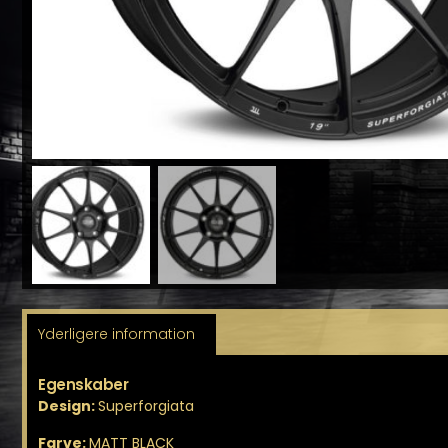
Yderligere information
Egenskaber
Design:
Superforgiata
Farve:
MATT BLACK