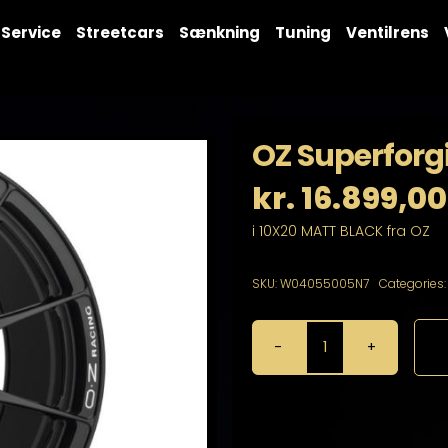
Service
Streetcars
Sænkning
Tuning
Ventilrens
OZ Superforgi
kr.
16.899,00
i 10X20 MATT BLACK fra OZ
SKU:
W04055005N7
Categories
OZ
Superforgiata
10X20
5X112
antal