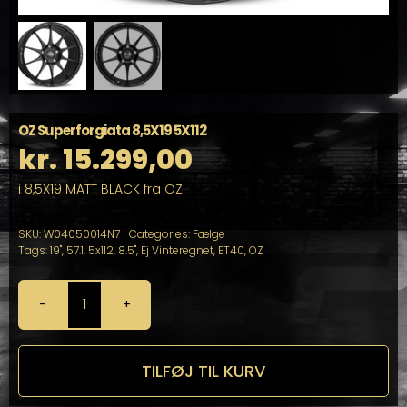
OZ Superforgiata 8,5X19 5X112
kr.
15.299,00
i 8,5X19 MATT BLACK fra OZ
SKU:
W04050014N7
Categories:
Fælge
Tags:
19"
,
57.1
,
5x112
,
8.5"
,
Ej Vinteregnet
,
ET40
,
OZ
OZ
Superforgiata
8,5X19
5X112
TILFØJ TIL KURV
antal