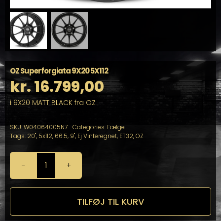
OZ Superforgiata 9X20 5X112
kr.
16.799,00
i 9X20 MATT BLACK fra OZ
SKU:
W04064005N7
Categories:
Fælge
Tags:
20"
,
5x112
,
66.5
,
9"
,
Ej Vinteregnet
,
ET32
,
OZ
OZ
Superforgiata
9X20
5X112
TILFØJ TIL KURV
antal