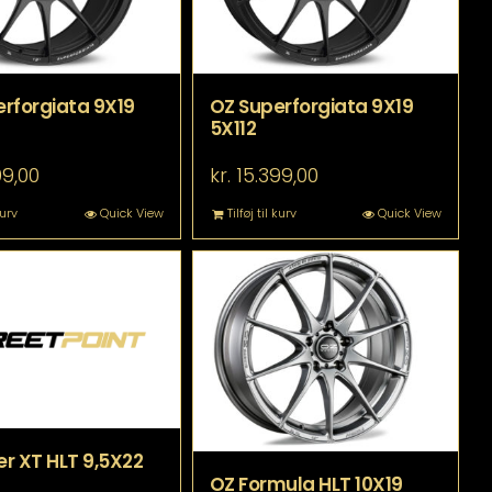
rforgiata 9X19
OZ Superforgiata 9X19
5X112
99,00
kr.
15.399,00
kurv
Quick View
Tilføj til kurv
Quick View
r XT HLT 9,5X22
OZ Formula HLT 10X19