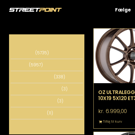
Skip
to
Fælge
content
Varekategorier
Alle Varer
(5735)
Fælge
(5957)
Performance dele
(338)
Performance Katalog
(3)
OZ ULTRALEGG
10X19 5X120 ET
Sænknings Katalog
(3)
kr.
6.999,00
Uncategorized
(11)
Tilføj til kurv