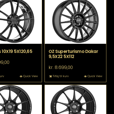
 10X19 5X120,65
OZ Superturismo Dakar
9,5X22 5X112
99,00
kr.
8.699,00
kurv
Quick View
Tilføj til kurv
Quick View