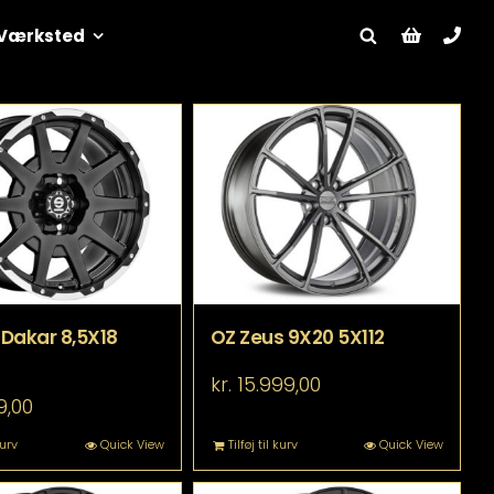
Værksted
Dakar 8,5X18
OZ Zeus 9X20 5X112
kr.
15.999,00
9,00
kurv
Quick View
Tilføj til kurv
Quick View