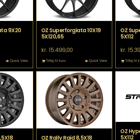
ata 9X20
OZ Superforgiata 10X19
OZ Supe
5X120,65
5X112
kr.
15.499,00
kr.
15.3
Quick View
Tilføj til kurv
Quick View
Tilføj til 
OZ Hype
5X112
8,5X18
OZ Rally Raid 8,5X18