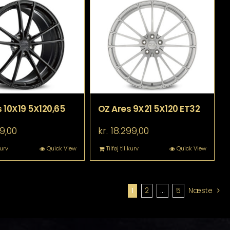
 10X19 5X120,65
OZ Ares 9X21 5X120 ET32
9,00
kr.
18.299,00
kurv
Quick View
Tilføj til kurv
Quick View
1
2
…
5
Næste