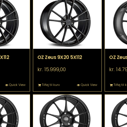
X112
OZ Zeus 9X20 5X112
OZ Zeus
kr.
15.999,00
kr.
14.7
Quick View
Tilføj til kurv
Quick View
Tilføj til 