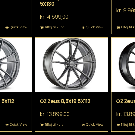
5X130
kr.
9.99
kr.
4.599,00
Quick View
Tilføj til kurv
Quick View
Tilføj til 
 5X112
OZ Zeus 8,5X19 5X112
OZ Zeus
kr.
13.899,00
kr.
13.8
Quick View
Tilføj til kurv
Quick View
Tilføj til 