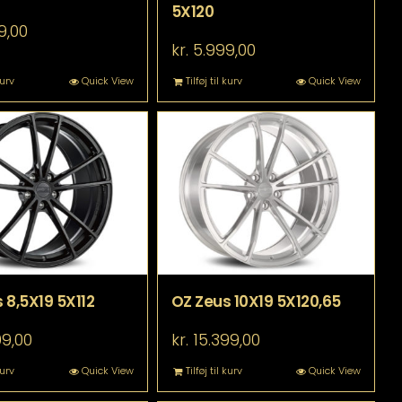
5X120
9,00
kr.
5.999,00
kurv
Quick View
Tilføj til kurv
Quick View
 8,5X19 5X112
OZ Zeus 10X19 5X120,65
99,00
kr.
15.399,00
kurv
Quick View
Tilføj til kurv
Quick View