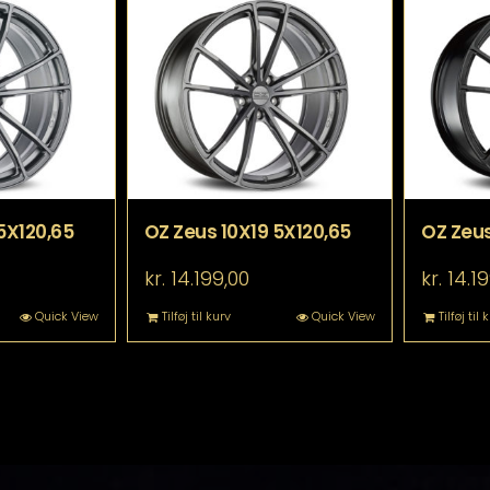
5X120,65
OZ Zeus 10X19 5X120,65
OZ Zeus
kr.
14.199,00
kr.
14.19
Quick View
Tilføj til kurv
Quick View
Tilføj til 