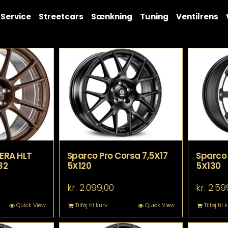
Service
Streetcars
Sænkning
Tuning
Ventilrens
ERA HLT
Sparco Pro Corsa 7,5X17
Sparco 
32
5X120
5X130
kr.
2.099,00
kr.
2.59
Quick View
Tilføj til kurv
Quick View
Tilføj til 