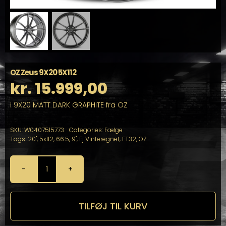
OZ Zeus 9X20 5X112
kr.
15.999,00
i 9X20 MATT DARK GRAPHITE fra OZ
SKU:
W0407515773
Categories:
Fælge
Tags:
20"
,
5x112
,
66.5
,
9"
,
Ej Vinteregnet
,
ET32
,
OZ
OZ
Zeus
9X20
5X112
TILFØJ TIL KURV
antal