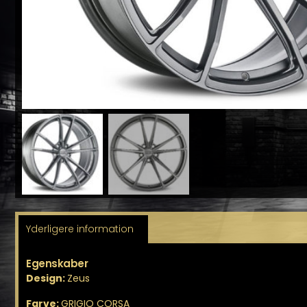
Yderligere information
Egenskaber
Design:
Zeus
Farve:
GRIGIO CORSA