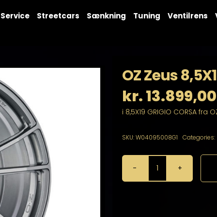
Service
Streetcars
Sænkning
Tuning
Ventilrens
OZ Zeus 8,5X1
kr.
13.899,00
i 8,5X19 GRIGIO CORSA fra O
SKU:
W04095008G1
Categories:
OZ
Zeus
8,5X19
5X112
antal