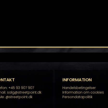
ONTAKT
INFORMATION
efon: +45 93 907 907
Handelsbetingelser
ail: salg@streetpoint.dk
Information om cookies
Me:
@streetpoint.dk
Persondatapolitik