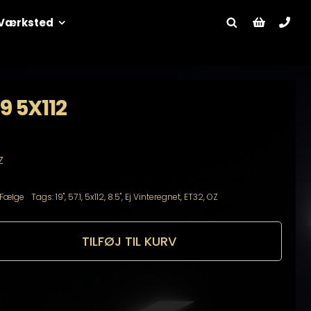
Værksted
9 5X112
Z
Fælge
Tags:
19"
,
57.1
,
5x112
,
8.5"
,
Ej Vinteregnet
,
ET32
,
OZ
TILFØJ TIL KURV