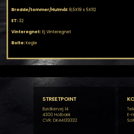
Bredde/tommer/Hulmål:
8,5X19 x 5X112
ET:
32
Vinteregnet:
Ej Vinteregnet
Bolte:
Kegle
STREETPOINT
K
Bødkervej 14
Tel
4300 Holbæk
E-m
CVR: DK44139332
So