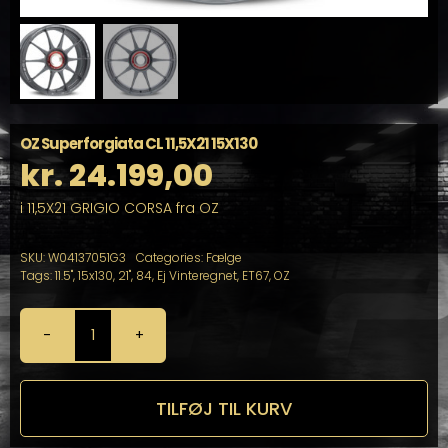
OZ Superforgiata CL 11,5X21 15X130
kr.
24.199,00
i 11,5X21 GRIGIO CORSA fra OZ
SKU:
W04137051G3
Categories:
Fælge
Tags:
11.5"
,
15x130
,
21"
,
84
,
Ej Vinteregnet
,
ET67
,
OZ
OZ
Superforgiata
CL
11,5X21
TILFØJ TIL KURV
15X130
antal