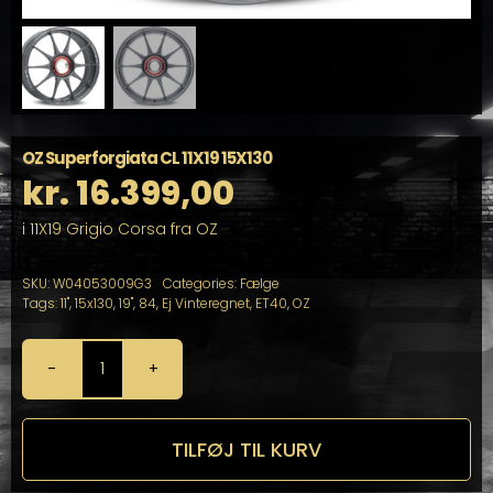
OZ Superforgiata CL 11X19 15X130
kr.
16.399,00
i 11X19 Grigio Corsa fra OZ
SKU:
W04053009G3
Categories:
Fælge
Tags:
11"
,
15x130
,
19"
,
84
,
Ej Vinteregnet
,
ET40
,
OZ
OZ
Superforgiata
CL
11X19
TILFØJ TIL KURV
15X130
antal