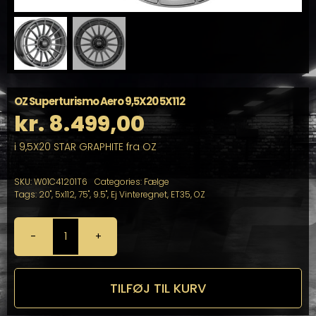
OZ Superturismo Aero 9,5X20 5X112
kr.
8.499,00
i 9,5X20 STAR GRAPHITE fra OZ
SKU:
W01C41201T6
Categories:
Fælge
Tags:
20"
,
5x112
,
75"
,
9.5"
,
Ej Vinteregnet
,
ET35
,
OZ
OZ
Superturismo
Aero
9,5X20
TILFØJ TIL KURV
5X112
antal