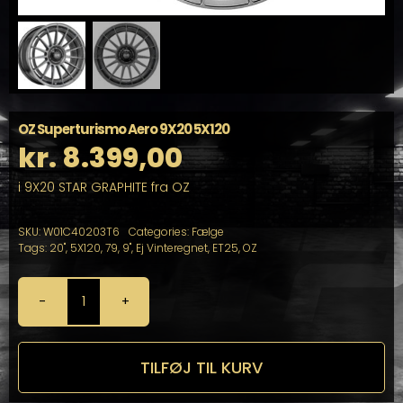
OZ Superturismo Aero 9X20 5X120
kr.
8.399,00
i 9X20 STAR GRAPHITE fra OZ
SKU:
W01C40203T6
Categories:
Fælge
Tags:
20"
,
5X120
,
79
,
9"
,
Ej Vinteregnet
,
ET25
,
OZ
OZ
Superturismo
Aero
9X20
TILFØJ TIL KURV
5X120
antal