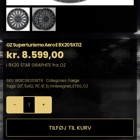
OZ Superturismo Aero E 8X20 5X112
kr.
8.599,00
i 8X20 STAR GRAPHITE fra OZ
SKU:
W01C38203ET6
Categories:
Fælge
Tags:
20"
,
5x112
,
75"
,
8"
,
Ej Vinteregnet
,
ET50
,
OZ
OZ
Superturismo
Aero
E
TILFØJ TIL KURV
8X20
5X112