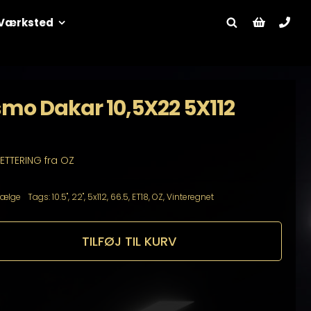
Værksted
smo Dakar 10,5X22 5X112
LETTERING fra OZ
Fælge
Tags:
10.5"
,
22"
,
5x112
,
66.5
,
ET18
,
OZ
,
Vinteregnet
TILFØJ TIL KURV