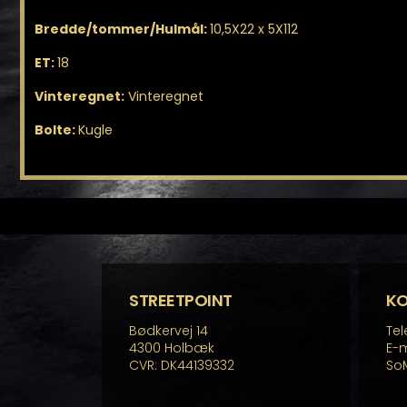
Bredde/tommer/Hulmål:
10,5X22 x 5X112
ET:
18
Vinteregnet:
Vinteregnet
Bolte:
Kugle
STREETPOINT
K
Bødkervej 14
Tel
4300 Holbæk
E-m
CVR: DK44139332
So