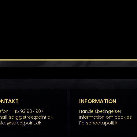
ONTAKT
INFORMATION
efon: +45 93 907 907
Handelsbetingelser
ail: salg@streetpoint.dk
Information om cookies
Me:
@streetpoint.dk
Persondatapolitik