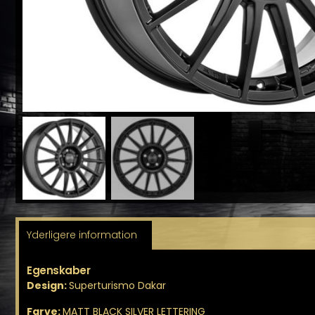
Yderligere information
Egenskaber
Design:
Superturismo Dakar
Farve:
MATT BLACK SILVER LETTERING