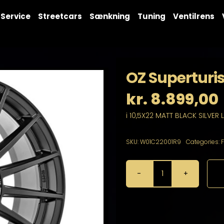
Service
Streetcars
Sænkning
Tuning
Ventilrens
OZ Superturi
kr.
8.899,00
i 10,5X22 MATT BLACK SILVER 
SKU:
W01C22001R9
Categories:
OZ
Superturismo
Dakar
10,5X22
5X112