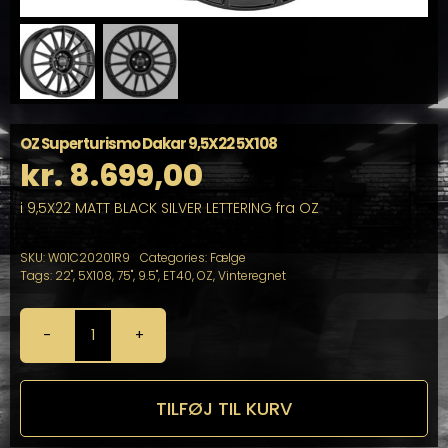
OZ Superturismo Dakar 9,5X22 5X108
kr.
8.699,00
i 9,5X22 MATT BLACK SILVER LETTERING fra OZ
SKU:
W01C20201R9
Categories:
Fælge
Tags:
22"
,
5X108
,
75"
,
9.5"
,
ET40
,
OZ
,
Vinteregnet
OZ
Superturismo
Dakar
9,5X22
TILFØJ TIL KURV
5X108
antal