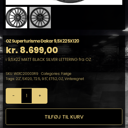
OZ Superturismo Dakar 9,5X22 5X120
kr.
8.699,00
i 9,5X22 MATT BLACK SILVER LETTERING fra OZ
SKU:
W01C20003R9
Categories:
Fælge
Tags:
22"
,
5X120
,
72.5
,
9.5"
,
ET52
,
OZ
,
Vinteregnet
OZ
Superturismo
Dakar
9,5X22
TILFØJ TIL KURV
5X120
antal