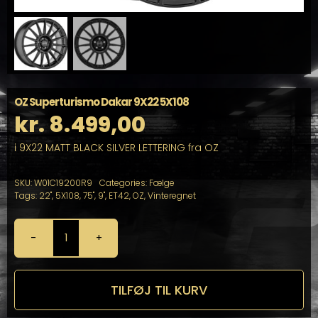
OZ Superturismo Dakar 9X22 5X108
kr.
8.499,00
i 9X22 MATT BLACK SILVER LETTERING fra OZ
SKU:
W01C19200R9
Categories:
Fælge
Tags:
22"
,
5X108
,
75"
,
9"
,
ET42
,
OZ
,
Vinteregnet
OZ
Superturismo
Dakar
9X22
TILFØJ TIL KURV
5X108
antal