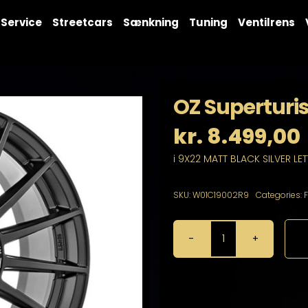
Service
Streetcars
Sænkning
Tuning
Ventilrens
OZ Superturi
kr.
8.499,00
i 9X22 MATT BLACK SILVER LE
SKU:
W01C19002R9
Categories:
OZ
Superturismo
Dakar
9X22
5X120