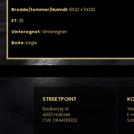
Bredde/tommer/Hulmål:
9X22 x 5X120
ET:
35
Vinteregnet:
Vinteregnet
Bolte:
Kegle
STREETPOINT
K
Bødkervej 14
Tel
4300 Holbæk
E-m
CVR: DK44139332
So