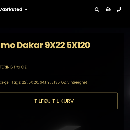
Værksted
smo Dakar 9X22 5X120
TTERING fra OZ
Fælge
Tags:
22"
,
5X120
,
64.1
,
9"
,
ET35
,
OZ
,
Vinteregnet
TILFØJ TIL KURV