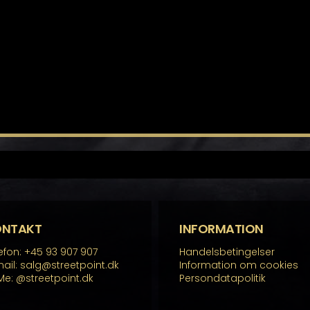
ONTAKT
INFORMATION
efon: +45 93 907 907
Handelsbetingelser
ail: salg@streetpoint.dk
Information om cookies
Me:
@streetpoint.dk
Persondatapolitik