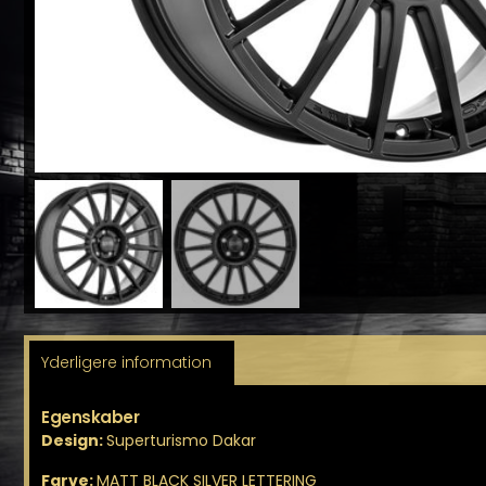
Yderligere information
Egenskaber
Design:
Superturismo Dakar
Farve:
MATT BLACK SILVER LETTERING