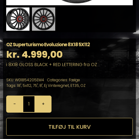
OZ Superturismo Evoluzione 8X18 5X112
kr.
4.999,00
i 8X18 GLOSS BLACK + RED LETTERING fra OZ
SKU:
W01854205EM4
Categories:
Fælge
Tags:
18"
,
5x112
,
75"
,
8"
,
Ej Vinteregnet
,
ET35
,
OZ
OZ
Superturismo
Evoluzione
8X18
TILFØJ TIL KURV
5X112
antal