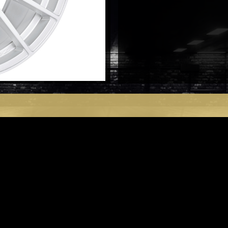
WRC
8,5X20
5X112
antal