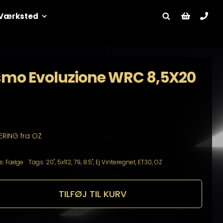
Værksted
smo Evoluzione WRC 8,5X20
ERING fra OZ
s:
Fælge
Tags:
20"
,
5x112
,
79
,
8.5"
,
Ej Vinteregnet
,
ET30
,
OZ
TILFØJ TIL KURV