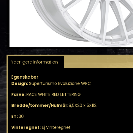
Yderligere information
Egenskaber
Design:
Superturismo Evoluzione WRC
Farve:
RACE WHITE RED LETTERING
Bredde/tommer/Hulmål:
8,5X20 x 5X112
ET:
30
Vinteregnet:
Ej Vinteregnet