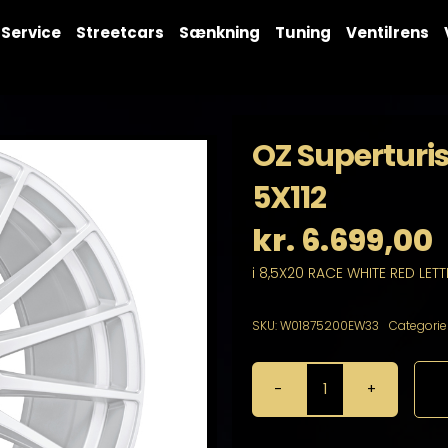
Service
Streetcars
Sænkning
Tuning
Ventilrens
OZ Superturi
5X112
kr.
6.699,00
i 8,5X20 RACE WHITE RED LETT
SKU:
W01875200EW33
Categorie
OZ
Superturismo
Evoluzione