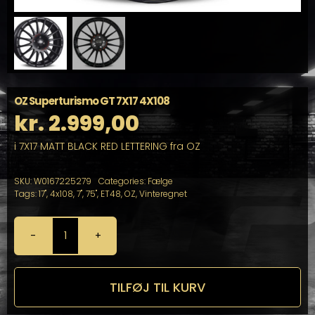
OZ Superturismo GT 7X17 4X108
kr.
2.999,00
i 7X17 MATT BLACK RED LETTERING fra OZ
SKU:
W0167225279
Categories:
Fælge
Tags:
17"
,
4x108
,
7"
,
75"
,
ET48
,
OZ
,
Vinteregnet
OZ
Superturismo
GT
7X17
TILFØJ TIL KURV
4X108
antal