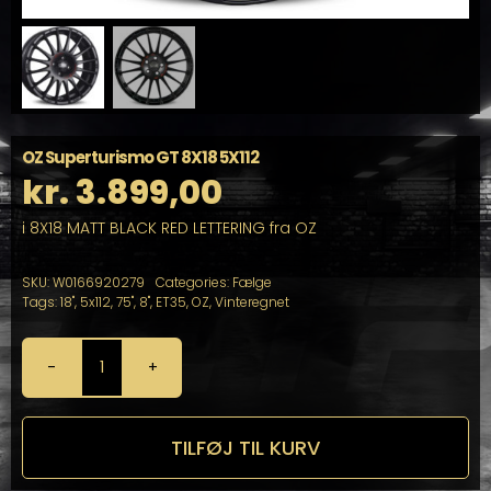
OZ Superturismo GT 8X18 5X112
kr.
3.899,00
i 8X18 MATT BLACK RED LETTERING fra OZ
SKU:
W0166920279
Categories:
Fælge
Tags:
18"
,
5x112
,
75"
,
8"
,
ET35
,
OZ
,
Vinteregnet
OZ
Superturismo
GT
8X18
TILFØJ TIL KURV
5X112
antal