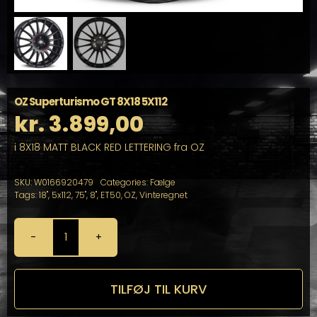
OZ Superturismo GT 8X18 5X112
kr.
3.899,00
i 8X18 MATT BLACK RED LETTERING fra OZ
SKU:
W0166920479
Categories:
Fælge
Tags:
18"
,
5x112
,
75"
,
8"
,
ET50
,
OZ
,
Vinteregnet
OZ
Superturismo
GT
8X18
TILFØJ TIL KURV
5X112
antal