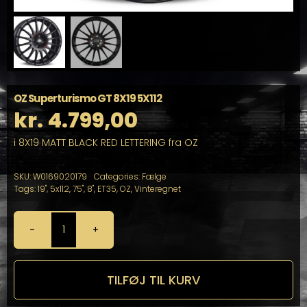
OZ Superturismo GT 8X19 5X112
kr.
4.799,00
i 8X19 MATT BLACK RED LETTERING fra OZ
SKU:
W0169020179
Categories:
Fælge
Tags:
19"
,
5x112
,
75"
,
8"
,
ET35
,
OZ
,
Vinteregnet
OZ
Superturismo
GT
8X19
TILFØJ TIL KURV
5X112
antal