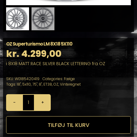
OZ Superturismo LM 8X18 5X110
kr.
4.299,00
i 8X18 MATT RACE SILVER BLACK LETTERING fra OZ
SKU:
W0185420419
Categories:
Fælge
Tags:
18"
,
5x110
,
75"
,
8"
,
ET38
,
OZ
,
Vinteregnet
OZ
Superturismo
LM
8X18
TILFØJ TIL KURV
5X110
antal