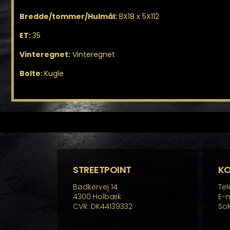
Bredde/tommer/Hulmål:
8X18 x 5X112
ET:
35
Vinteregnet:
Vinteregnet
Bolte:
Kugle
STREETPOINT
K
Bødkervej 14
Tel
4300 Holbæk
E-m
CVR: DK44139332
So