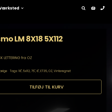
Værksted
smo LM 8X18 5X112
CK LETTERING fra OZ
ælge
Tags:
18"
,
5x112
,
75"
,
8"
,
ET35
,
OZ
,
Vinteregnet
TILFØJ TIL KURV