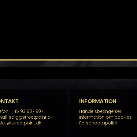
ONTAKT
INFORMATION
efon: +45 93 907 907
Handelsbetingelser
ail: salg@streetpoint.dk
Information om cookies
Me:
@streetpoint.dk
Persondatapolitik