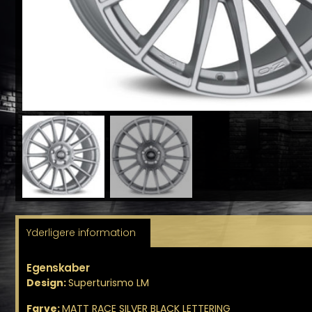
Yderligere information
Egenskaber
Design:
Superturismo LM
Farve:
MATT RACE SILVER BLACK LETTERING