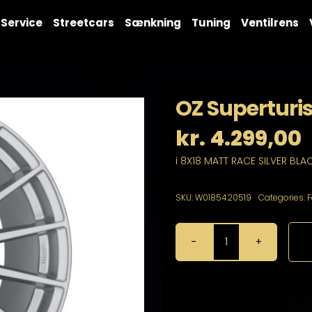
Service
Streetcars
Sænkning
Tuning
Ventilrens
OZ Superturi
kr.
4.299,00
i 8X18 MATT RACE SILVER BLA
SKU:
W0185420519
Categories:
F
OZ
Superturismo
LM
8X18
5X112