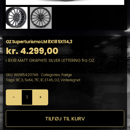
OZ Superturismo LM 8X18 5X114,3
kr.
4.299,00
i 8X18 MATT GRAPHITE SILVER LETTERING fra OZ
SKU:
W0185420746
Categories:
Fælge
Tags:
18"
,
3
,
5x114
,
75"
,
8"
,
ET45
,
OZ
,
Vinteregnet
OZ
Superturismo
LM
8X18
TILFØJ TIL KURV
5X114,3
antal