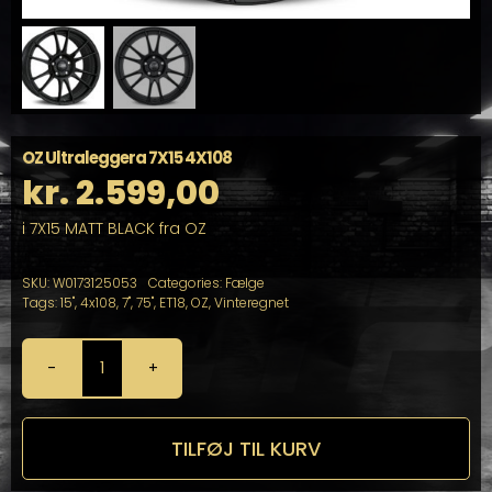
OZ Ultraleggera 7X15 4X108
kr.
2.599,00
i 7X15 MATT BLACK fra OZ
SKU:
W0173125053
Categories:
Fælge
Tags:
15"
,
4x108
,
7"
,
75"
,
ET18
,
OZ
,
Vinteregnet
OZ
Ultraleggera
7X15
4X108
TILFØJ TIL KURV
antal