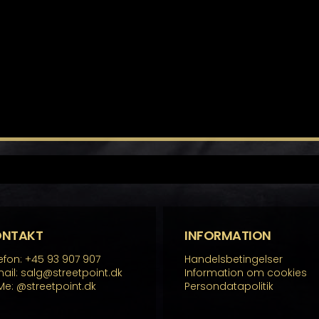
ONTAKT
INFORMATION
efon: +45 93 907 907
Handelsbetingelser
ail: salg@streetpoint.dk
Information om cookies
Me:
@streetpoint.dk
Persondatapolitik