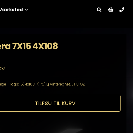
Værksted
ra 7X15 4X108
 OZ
lge
Tags:
15"
,
4x108
,
7"
,
75"
,
Ej Vinteregnet
,
ET18
,
OZ
TILFØJ TIL KURV