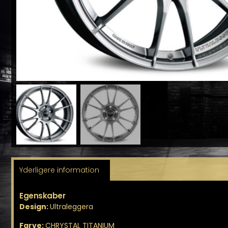
Yderligere information
Egenskaber
Design:
Ultraleggera
Farve:
CHRYSTAL TITANIUM