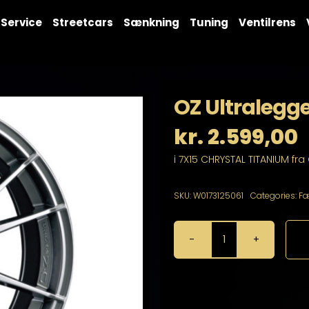
Service
Streetcars
Sænkning
Tuning
Ventilrens
OZ Ultralegge
kr.
2.599,00
i 7X15 CHRYSTAL TITANIUM fra
SKU:
W0173125061
Categories:
Fæ
OZ
Ultraleggera
7X15
4X108
antal