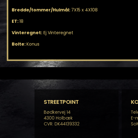
Bredde/tommer/Hulmål:
7X15 x 4X108
ET:
18
Vinteregnet:
Ej Vinteregnet
Bolte:
Konus
STREETPOINT
K
Bødkervej 14
Tel
4300 Holbæk
E-m
CVR: DK44139332
So