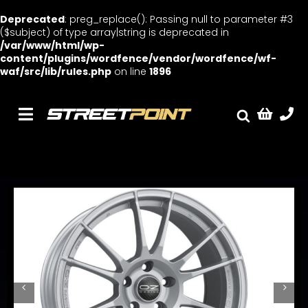
Deprecated
: preg_replace(): Passing null to parameter #3
($subject) of type array|string is deprecated in
/var/www/html/wp-
content/plugins/wordfence/vendor/wordfence/wf-
waf/src/lib/rules.php
on line
1896
Skip
to
content
Toggle
Fælge
Navigation
Service
Streetcars
Sænkning
Tuning
Ventilrens
Værksted