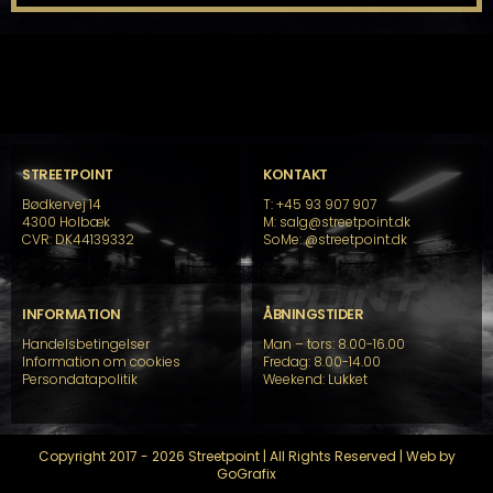
STREETPOINT
KONTAKT
Bødkervej 14
T: +45 93 907 907
4300 Holbæk
M: salg@streetpoint.dk
CVR: DK44139332
SoMe:
@streetpoint.dk
INFORMATION
ÅBNINGSTIDER
Handelsbetingelser
Man – tors: 8.00-16.00
Information om cookies
Fredag: 8.00-14.00
Persondatapolitik
Weekend: Lukket
Copyright 2017 - 2026 Streetpoint | All Rights Reserved | Web by
GoGrafix