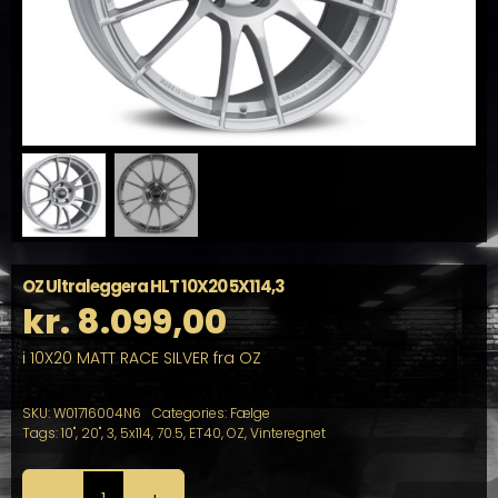
OZ Ultraleggera HLT 10X20 5X114,3
kr.
8.099,00
i 10X20 MATT RACE SILVER fra OZ
SKU:
W01716004N6
Categories:
Fælge
Tags:
10"
,
20"
,
3
,
5x114
,
70.5
,
ET40
,
OZ
,
Vinteregnet