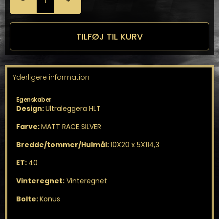
OZ
Ultraleggera
HLT
10X20
TILFØJ TIL KURV
5X114,3
antal
Yderligere information
Egenskaber
Design:
Ultraleggera HLT
Farve:
MATT RACE SILVER
Bredde/tommer/Hulmål:
10X20 x 5X114,3
ET:
40
Vinteregnet:
Vinteregnet
Bolte:
Konus