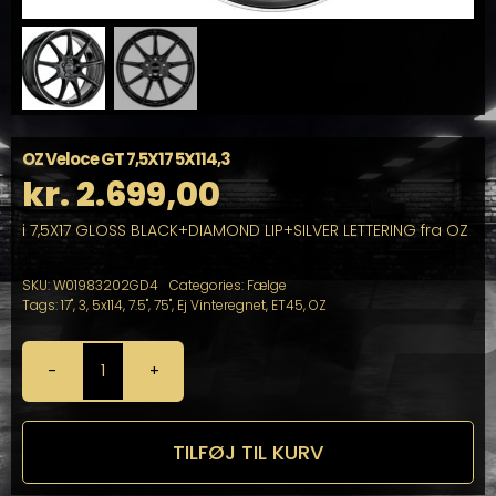
OZ Veloce GT 7,5X17 5X114,3
kr.
2.699,00
i 7,5X17 GLOSS BLACK+DIAMOND LIP+SILVER LETTERING fra OZ
SKU:
W01983202GD4
Categories:
Fælge
Tags:
17"
,
3
,
5x114
,
7.5"
,
75"
,
Ej Vinteregnet
,
ET45
,
OZ
OZ
Veloce
GT
7,5X17
TILFØJ TIL KURV
5X114,3
antal