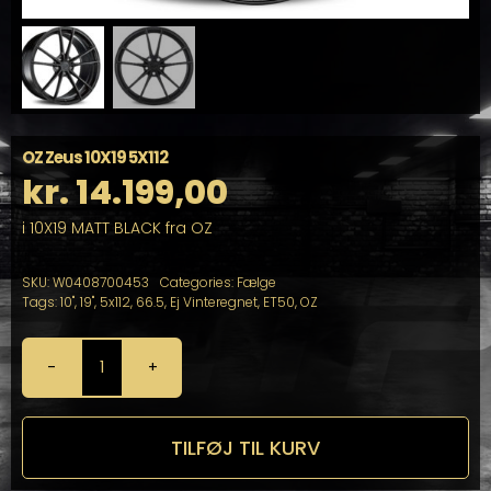
OZ Zeus 10X19 5X112
kr.
14.199,00
i 10X19 MATT BLACK fra OZ
SKU:
W0408700453
Categories:
Fælge
Tags:
10"
,
19"
,
5x112
,
66.5
,
Ej Vinteregnet
,
ET50
,
OZ
OZ
Zeus
10X19
5X112
TILFØJ TIL KURV
antal