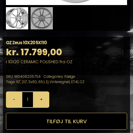
OZ Zeus 10X20 5X110
kr.
17.799,00
i 10X20 CERAMIC POLISHED fra OZ
SKU:
W04082057S4
Categories:
Fælge
Tags:
10"
,
20"
,
5x110
,
65.1
,
Ej Vinteregnet
,
ET41
,
OZ
OZ
Zeus
10X20
5X110
TILFØJ TIL KURV
antal